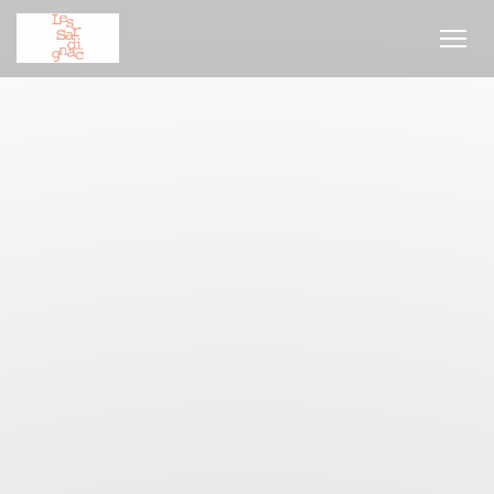
Πίνακας διαχείρισης "Μπισκότων" (Cookies)