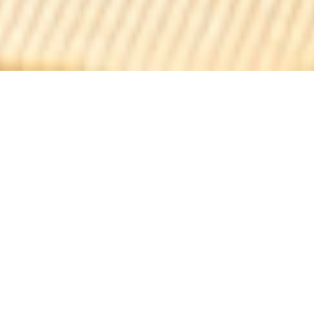
Les Sardignac
Les Sardignac est un bar à vins - restaurant installé depuis
novembre 2012 en face du mythique music-hall les Folies
Bergère. Créé par Emmanuelle Sardou et Vincent
Solignac (vous comprendrez que Les Sardignac, ça ne
vient pas de sardine…), vous y trouverez une proposition
régulièrement renouvelée d’une vingtaine de vins au