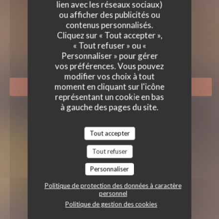
lien avec les réseaux sociaux)
ou afficher des publicités ou
contenus personnalisés.
Cliquez sur « Tout accepter »,
« Tout refuser » ou «
LES SARDIGNAC
CAVISTE
|
PARIS
Personnaliser » pour gérer
vos préférences. Vous pouvez
modifier vos choix à tout
moment en cliquant sur l'icône
RÉSERVER
représentant un cookie en bas
à gauche des pages du site.
Tout accepter
Tout refuser
Personnaliser
Politique de protection des données à caractère
personnel
Politique de gestion des cookies