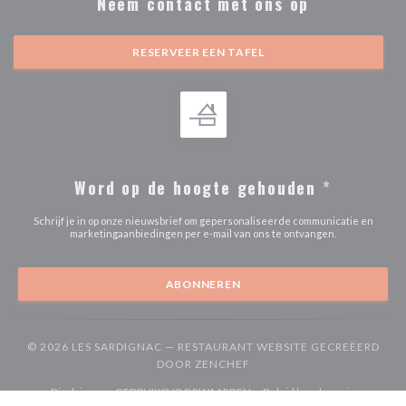
Neem contact met ons op
RESERVEER EEN TAFEL
Word op de hoogte gehouden
*
Schrijf je in op onze nieuwsbrief om gepersonaliseerde communicatie en
marketingaanbiedingen per e-mail van ons te ontvangen.
ABONNEREN
© 2026 LES SARDIGNAC — RESTAURANT WEBSITE GECREËERD
((OPENT IN EEN NIEUW VE
DOOR
ZENCHEF
((opent in een nieuw venster))
((opent in een nieuw venster))
Disclaimer
GEBRUIKSVOORWAARDEN
Beleid bescherming