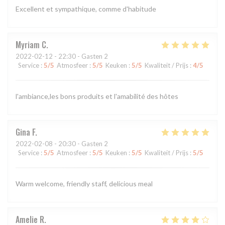
Excellent et sympathique, comme d'habitude
Myriam
C
2022-02-12
- 22:30 - Gasten 2
Service
:
5
/5
Atmosfeer
:
5
/5
Keuken
:
5
/5
Kwaliteit / Prijs
:
4
/5
l'ambiance,les bons produits et l'amabilité des hôtes
Gina
F
2022-02-08
- 20:30 - Gasten 2
Service
:
5
/5
Atmosfeer
:
5
/5
Keuken
:
5
/5
Kwaliteit / Prijs
:
5
/5
Warm welcome, friendly staff, delicious meal
Amelie
R