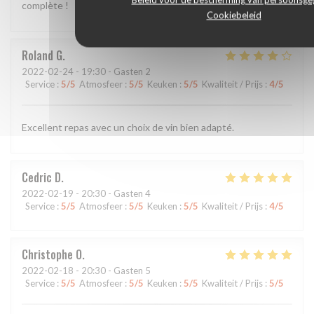
complète !
Cookiebeleid
Roland
G
2022-02-24
- 19:30 - Gasten 2
Service
:
5
/5
Atmosfeer
:
5
/5
Keuken
:
5
/5
Kwaliteit / Prijs
:
4
/5
Excellent repas avec un choix de vin bien adapté.
Cedric
D
2022-02-19
- 20:30 - Gasten 4
Service
:
5
/5
Atmosfeer
:
5
/5
Keuken
:
5
/5
Kwaliteit / Prijs
:
4
/5
Christophe
O
2022-02-18
- 20:30 - Gasten 5
Service
:
5
/5
Atmosfeer
:
5
/5
Keuken
:
5
/5
Kwaliteit / Prijs
:
5
/5