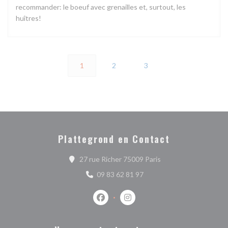
recommander: le boeuf avec grenailles et, surtout, les
huîtres!
1
2
3
Plattegrond en Contact
((opent in een nieuw 
27 rue Richer 75009 Paris
09 83 62 81 97
Facebook ((opent in een nieuw venste
Instagram ((opent in een nieu