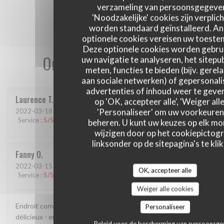
verzameling van persoonsgegeve
'Noodzakelijke' cookies zijn verplich
worden standaard geïnstalleerd. A
optionele cookies vereisen uw toest
Deze optionele cookies worden gebru
Onze gastbeoordelingen
uw navigatie te analyseren, het sitepub
meten, functies te bieden (bijv. gerel
aan sociale netwerken) of gepersonal
advertenties of inhoud weer te geven
Laurence
T
op 'OK, accepteer alle', 'Weiger alle
'Personaliseer' om uw voorkeuren
2022-03-18
- 19:30 - Gasten 2
Service
:
5
/5
Atmosfeer
:
4
/5
Keuken
:
4
/5
Kwaliteit / Prijs
:
3
/5
beheren. U kunt uw keuzes op elk m
wijzigen door op het cookiepictog
linksonder op de sitepagina's te klik
Fanny
O
2022-03-15
- 20:00 - Gasten 3
OK, accepteer alle
Service
:
5
/5
Atmosfeer
:
5
/5
Keuken
:
5
/5
Kwaliteit / Prijs
:
5
/5
Weiger alle cookies
Endroit convivial et cosy , personnel très agréable et repas
Personaliseer
délicieux - en face des théâtres , idéal pour une soirée
Beleid voor de bescherming van persoonsg