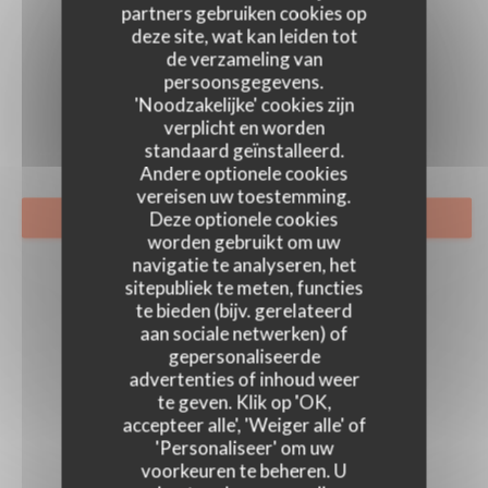
partners gebruiken cookies op
deze site, wat kan leiden tot
de verzameling van
FOTO'S
persoonsgegevens.
'Noodzakelijke' cookies zijn
verplicht en worden
standaard geïnstalleerd.
Andere optionele cookies
vereisen uw toestemming.
Deze optionele cookies
RESERVEER EEN TAFEL
worden gebruikt om uw
navigatie te analyseren, het
sitepubliek te meten, functies
te bieden (bijv. gerelateerd
aan sociale netwerken) of
gepersonaliseerde
advertenties of inhoud weer
te geven. Klik op 'OK,
accepteer alle', 'Weiger alle' of
'Personaliseer' om uw
voorkeuren te beheren. U