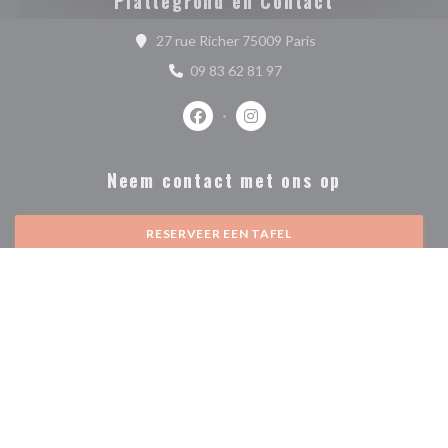
Plattegrond en Contact
((opent in een nieuw 
27 rue Richer 75009 Paris
09 83 62 81 97
Facebook ((opent in een nieuw venste
Instagram ((opent in een nieu
Neem contact met ons op
RESERVEER EEN TAFEL
Word op de hoogte gehouden
*
Schrijf je in op onze nieuwsbrief om gepersonaliseerde communicatie en
marketingaanbiedingen per e-mail van ons te ontvangen.