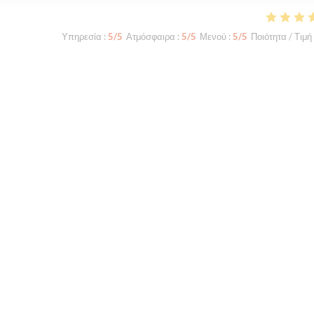
Υπηρεσία
:
5
/5
Ατμόσφαιρα
:
5
/5
Μενού
:
5
/5
Ποιότητα / Τιμή
enial
Υπηρεσία
:
4
/5
Ατμόσφαιρα
:
5
/5
Μενού
:
5
/5
Ποιότητα / Τιμή
mander: le boeuf avec grenailles et, surtout, les huîtres!
1
2
3