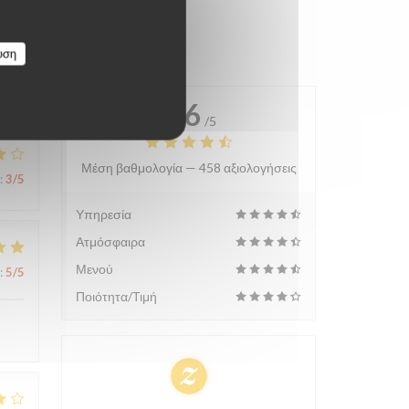
υση
4.6
/5
Μέση βαθμολογία —
458 αξιολογήσεις
:
3
/5
Υπηρεσία
Ατμόσφαιρα
Μενού
:
5
/5
Ποιότητα/Τιμή