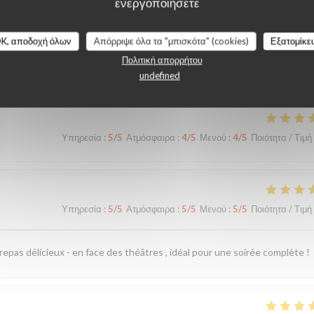
ενεργοποιήσετε
K, αποδοχή όλων
Απόρριψε όλα τα "μπισκότα" (cookies)
Εξατομίκε
λογίες πελατών μας
Πολιτική απορρήτου
undefined
Υπηρεσία
:
5
/5
Ατμόσφαιρα
:
4
/5
Μενού
:
4
/5
Ποιότητα / Τιμή
Υπηρεσία
:
5
/5
Ατμόσφαιρα
:
5
/5
Μενού
:
5
/5
Ποιότητα / Τιμή
 repas délicieux - en face des théâtres , idéal pour une soirée complète !