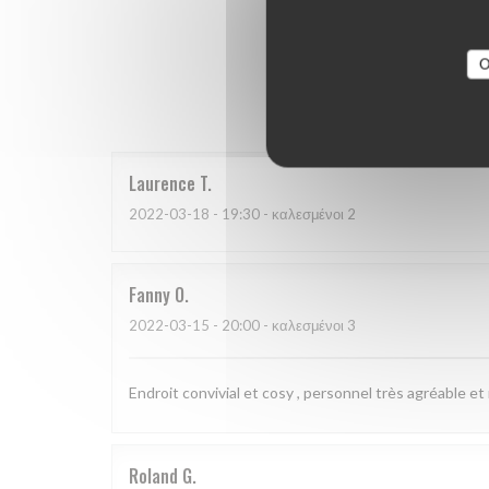
O
Οι βαθμο
Laurence
T
2022-03-18
- 19:30 - καλεσμένοι 2
Fanny
O
2022-03-15
- 20:00 - καλεσμένοι 3
Endroit convivial et cosy , personnel très agréable et
Roland
G