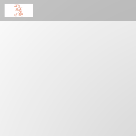
Πίνακας διαχείρισης "Μπισκότων" (Cookies)