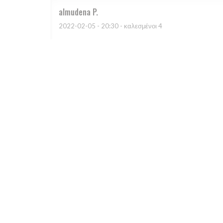
almudena
P
2022-02-05
- 20:30 - καλεσμένοι 4
Comida estupenda, personal muy atento, ambiente g
Nele
V
2022-01-28
- 20:30 - καλεσμένοι 3
Bonne ambiance, chouette décor, bien mangé! À recom