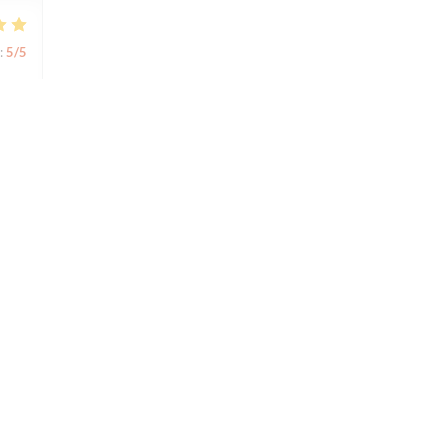
:
5
/5
:
4
/5