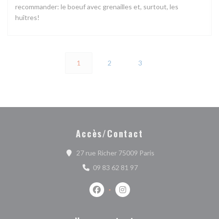
recommander: le boeuf avec grenailles et, surtout, les
huîtres!
1
2
3
Accès/Contact
((ouvre une nouvelle 
27 rue Richer 75009 Paris
09 83 62 81 97
Facebook ((ouvre une nouvelle fenêtr
Instagram ((ouvre une nouvell