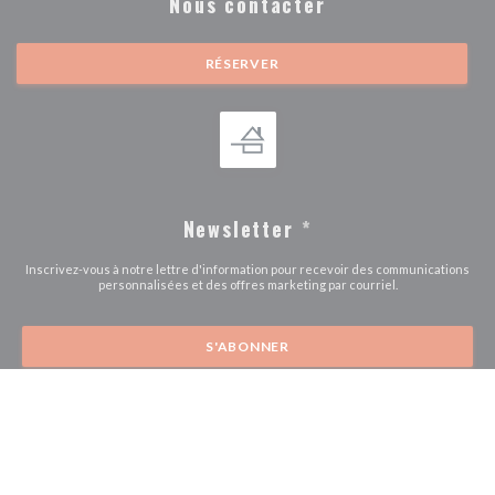
Nous contacter
RÉSERVER
Newsletter
*
Inscrivez-vous à notre lettre d'information pour recevoir des communications
personnalisées et des offres marketing par courriel.
S'ABONNER
© 2026 LES SARDIGNAC — CRÉATION DE SITE INTERNET
((OUVRE UNE NOUVE
RESTAURANT AVEC
ZENCHEF
((ouvre une nouvelle fenêtre))
((ouvre une nouvelle fenêtre))
Mentions légales
CGU
Politique de protection des données à caractère