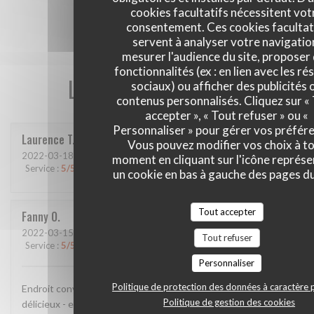
cookies facultatifs nécessitent vot
consentement. Ces cookies facultat
servent à analyser votre navigatio
mesurer l'audience du site, proposer
fonctionnalités (ex : en lien avec les r
Les avis de nos clients
sociaux) ou afficher des publicités 
contenus personnalisés. Cliquez sur «
accepter », « Tout refuser » ou «
Personnaliser » pour gérer vos préfér
Laurence
T
Vous pouvez modifier vos choix à t
2022-03-18
- 19:30 - Couverts 2
moment en cliquant sur l'icône représ
Service
:
5
/5
Ambiance
:
4
/5
Cuisine
:
4
/5
Qualité / Prix
:
3
/5
un cookie en bas à gauche des pages du
Tout accepter
Fanny
O
2022-03-15
- 20:00 - Couverts 3
Tout refuser
Service
:
5
/5
Ambiance
:
5
/5
Cuisine
:
5
/5
Qualité / Prix
:
5
/5
Personnaliser
Politique de protection des données à caractère 
Endroit convivial et cosy , personnel très agréable et repas
Politique de gestion des cookies
délicieux - en face des théâtres , idéal pour une soirée