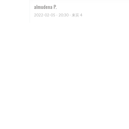
almudena
P
2022-02-05
- 20:30 - 来宾 4
Comida estupenda, personal muy atento, ambiente g
Nele
V
2022-01-28
- 20:30 - 来宾 3
Bonne ambiance, chouette décor, bien mangé! À recom