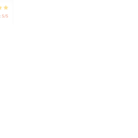
:
5
/5
:
4
/5