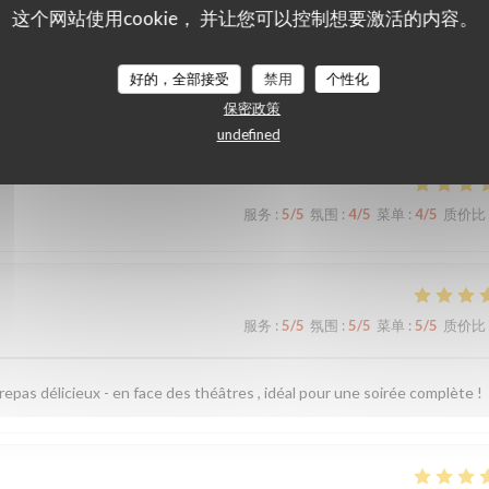
这个网站使用cookie， 并让您可以控制想要激活的内容。
们的顾客评分
好的，全部接受
禁用
个性化
保密政策
undefined
服务
:
5
/5
氛围
:
4
/5
菜单
:
4
/5
质价比
服务
:
5
/5
氛围
:
5
/5
菜单
:
5
/5
质价比
 repas délicieux - en face des théâtres , idéal pour une soirée complète !