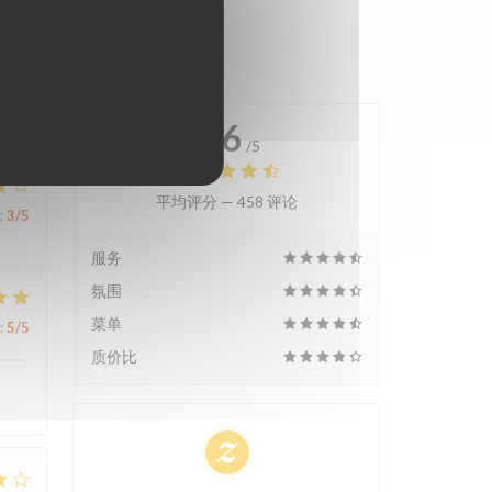
4.6
/5
平均评分 —
458 评论
:
3
/5
服务
氛围
菜单
:
5
/5
质价比