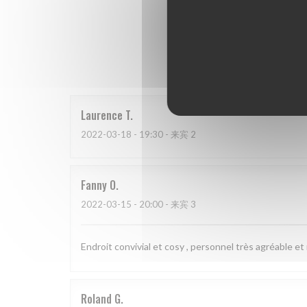
我
Laurence
T
2022-03-18
- 19:30 - 来宾 2
Fanny
O
2022-03-15
- 20:00 - 来宾 3
Endroit convivial et cosy , personnel très agréable et
Roland
G