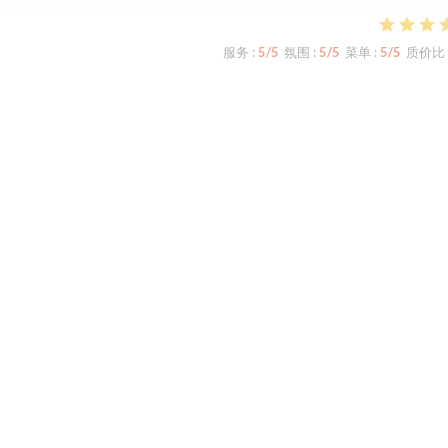
服务
:
5
/5
氛围
:
5
/5
菜单
:
5
/5
质价比
enial
服务
:
4
/5
氛围
:
5
/5
菜单
:
5
/5
质价比
mander: le boeuf avec grenailles et, surtout, les huîtres!
1
2
3