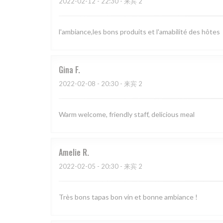
2022-02-12
- 22:30 - 来宾 2
l'ambiance,les bons produits et l'amabilité des hôtes
Gina
F
2022-02-08
- 20:30 - 来宾 2
Warm welcome, friendly staff, delicious meal
Amelie
R
2022-02-05
- 20:30 - 来宾 2
Très bons tapas bon vin et bonne ambiance !