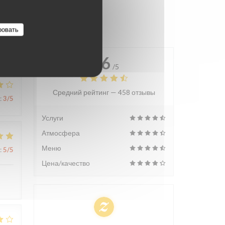
ровать
4.6
/5
Средний рейтинг —
458 отзывы
:
3
/5
Услуги
Атмосфера
Меню
:
5
/5
Цена/качество