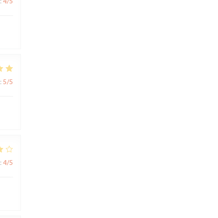
:
4
/5
:
5
/5
:
4
/5