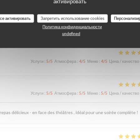
активировать
все активировать
Запретить использование cookies
Персонализи
наших посетителей
Политика конфиденциальности
undefined
Услуги
:
5
/5
Атмосфера
:
4
/5
Меню
:
4
/5
Цена / качество
Услуги
:
5
/5
Атмосфера
:
5
/5
Меню
:
5
/5
Цена / качество
 repas délicieux - en face des théâtres , idéal pour une soirée complète !