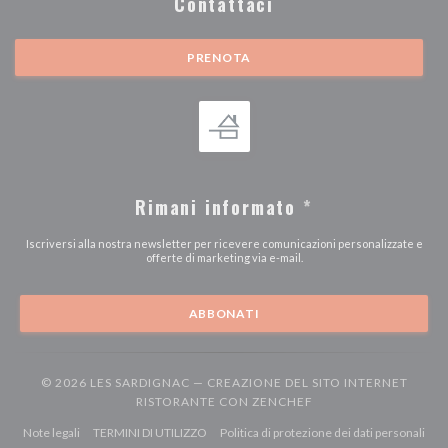
Contattaci
PRENOTA
Rimani informato
*
Iscriversi alla nostra newsletter per ricevere comunicazioni personalizzate e
offerte di marketing via e-mail.
ABBONATI
© 2026 LES SARDIGNAC — CREAZIONE DEL SITO INTERNET
((APRE UNA NUOVA F
RISTORANTE CON
ZENCHEF
((apre una nuova finestra))
((apre una nuova finestra))
((ap
Note legali
TERMINI DI UTILIZZO
Politica di protezione dei dati personali