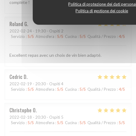
complète !
Politica di protezione dei dati personal
Politica di gestione dei cookie
Roland
G
2022-02-24
- 19:30 - Ospiti 2
Servizio
:
5
/5
Atmosfera
:
5
/5
Cucina
:
5
/5
Qualità / Prezzo
:
4
/5
Excellent repas avec un choix de vin bien adapté.
Cedric
D
2022-02-19
- 20:30 - Ospiti 4
Servizio
:
5
/5
Atmosfera
:
5
/5
Cucina
:
5
/5
Qualità / Prezzo
:
4
/5
Christophe
O
2022-02-18
- 20:30 - Ospiti 5
Servizio
:
5
/5
Atmosfera
:
5
/5
Cucina
:
5
/5
Qualità / Prezzo
:
5
/5